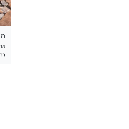
מג
ארכ
רח' ה