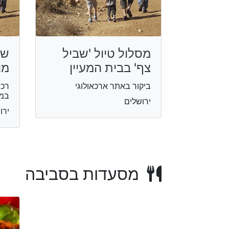
מסלול טיול 'שביל
שב
צף' בבית המעיין
מו
ביקור באתר ארכאולוגי
רכי
במס
ירושלים
ירו
מסעדות בסביבה