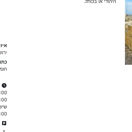
היהודי או בכותל.
איזו
ירוש
כתו
חומו
:00
ח