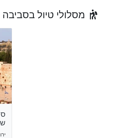
מסלולי טיול בסביבה
סי
של
ירו