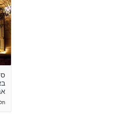
סי
בא
אב
תל 