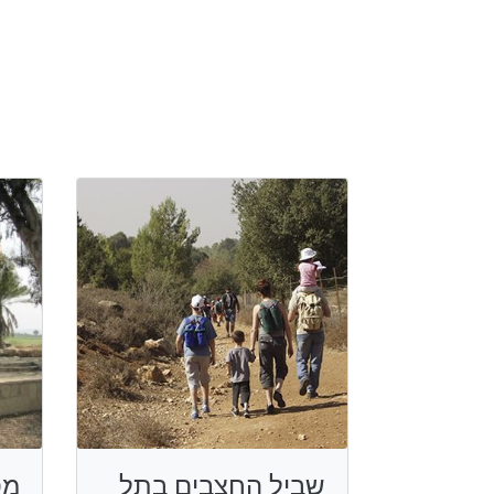
שביל החצבים בתל
מס