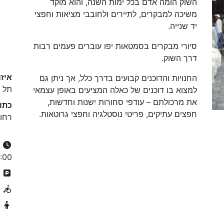
השוק הומה אדם בכל ימות השנה, והוא מוקד
משיכה למבקרים, לתיירים ולחובבי מציאות וחפצי
יד שנייה.
סיורי מבקרים בסמטאות יפו עוברים פעמים רבות
דרך השוק.
איזו
החנויות והדוכנים קבועים בדרך כלל, אך ניתן גם
תל א
למצוא בו דוכנים של כאלה המציעים באופן עצמאי
את מרכולתם – עודפי סחורות ישנות וחדשות,
כתו
חפצים עתיקים, פריטי נוסטלגיה וחפצי גרוטאות.
רחוב
:00
ח
נ
מ