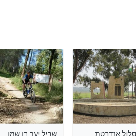
לול אנדרטת
שביל יער בן שמן