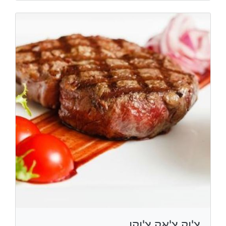
צ'יק צ'אק צ'יקן