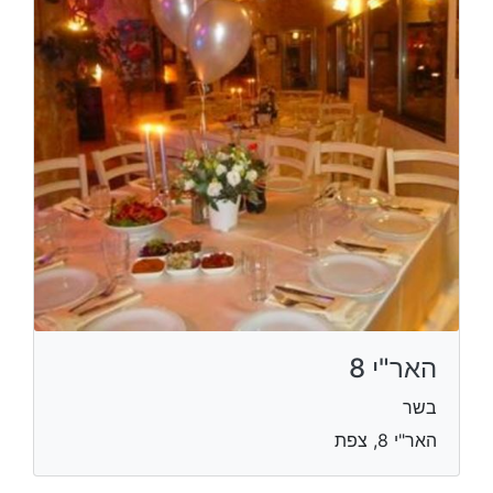
האר"י 8
בשר
האר"י 8, צפת