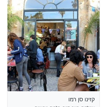
קזינו סן רמו