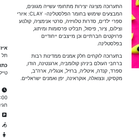
התערוכה מציגה יצירות מתחומי עשייה מגוונים,
המבצעים שימוש בחומר הפלסטלינה- CLAY: איורי
ספרי ילדים, סדרות טלוויזיה, סרטי אנימציה, קולנוע
וצילום, ציור, פיסול, תבליט פרסומות ומיתוג,
פרויקטים חברתיים וכן מייצבים ייחודיים
בפלסטלינה.
איזו
תל א
בתערוכה לוקחים חלק אמנים ממדינות רבות
ברחבי העולם ביניהן קולומביה, ארגנטינה, הודו,
כתו
ספרד, קנדה, איטליה, ברזיל, אנגליה, ארה"ב,
טיילת
מקסיקו, ונצואלה, אוקראינה, יפן ואמנים ישראליים.
חגים: 8:00
ח
נ
מ