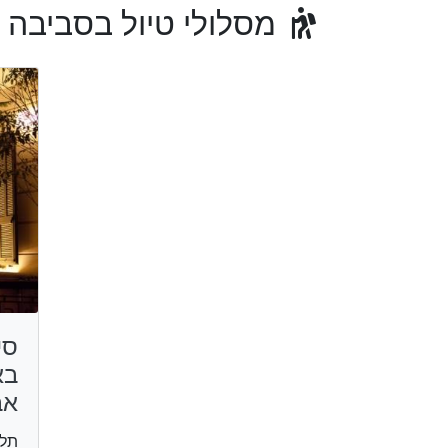
מסלולי טיול בסביבה
סי
בא
אב
תל 