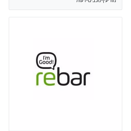
מודיעין-מכבים-רעות