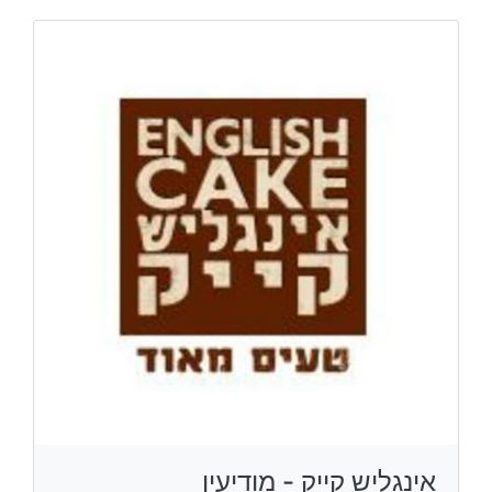
אינגליש קייק - מודיעין