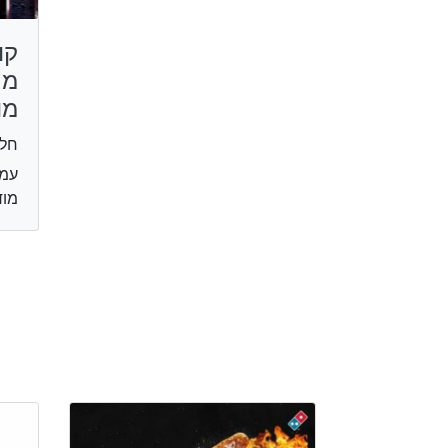
קו
מר
מו
חלב
מוד