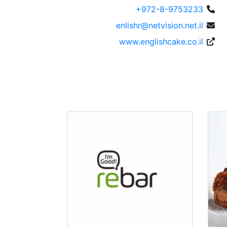
+972-8-9753233
enlishr@netvision.net.il
www.englishcake.co.il