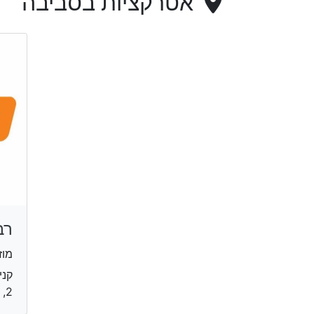
אטרקציות בסביבה
רב
מוז
קני
2, מודיעין