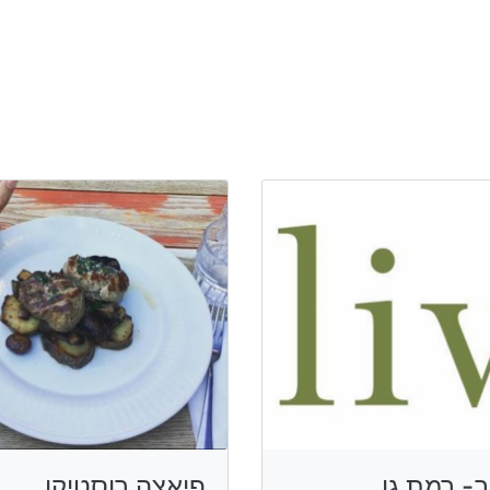
ב- רמת גן
פיאצה רוסטיקו