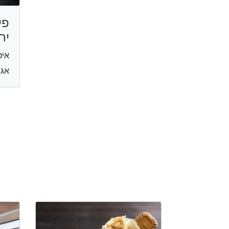
פי
יר
איט
אגריפס