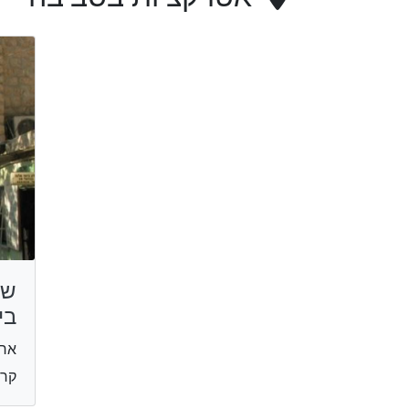
שכ
בי
ארכ
קרו