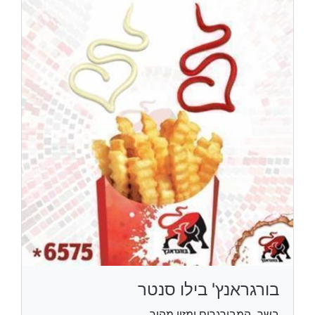
בורגראנץ' בילו סנטר
בשר, המבורגרים ומזון מהיר