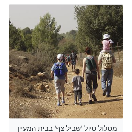
מסלול טיול 'שביל צף' בבית המעיין