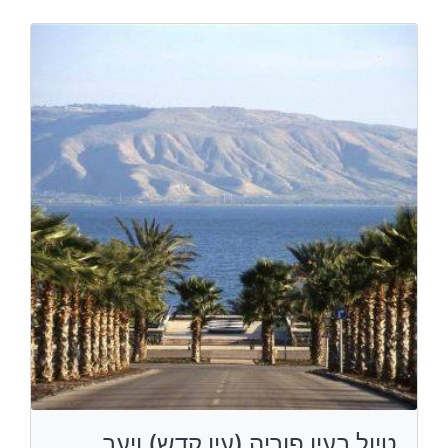
טיול בעין פוריה (עין קדש) ויער