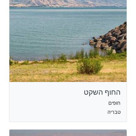
החוף השקט
חופים
טבריה