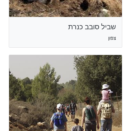
שביל סובב כנרת
צפון