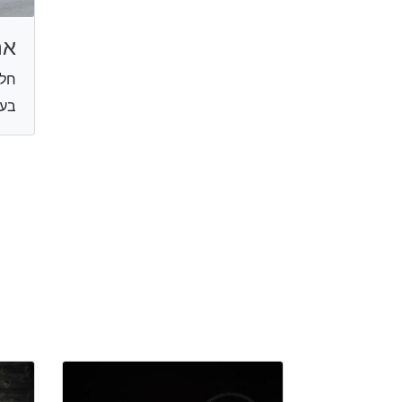
אר
חלב
בעלי