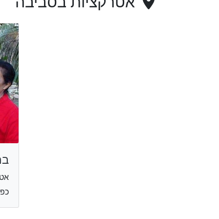
אטרקציות בסביבה
בח
אטר
כפר