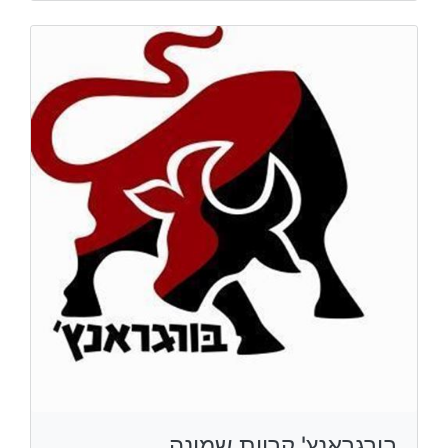
בורגראנץ' קריית שמונה