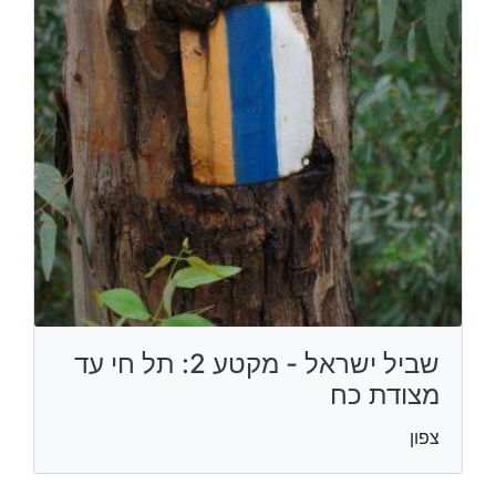
שביל ישראל - מקטע 2: תל חי עד
מצודת כח
צפון