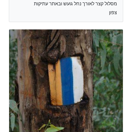
מסלול קצר לאורך נחל גועש ובאתר עתיקות
צפון