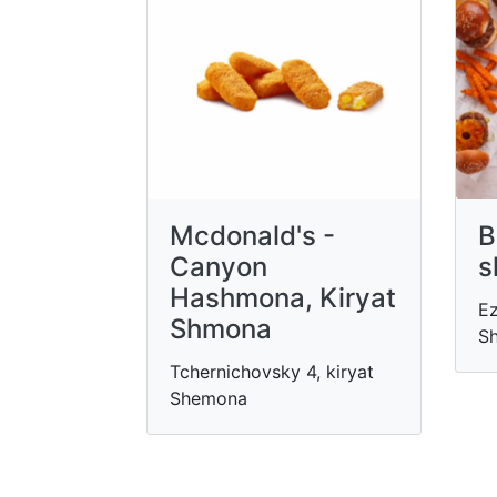
Mcdonald's -
B
Canyon
s
Hashmona, Kiryat
Ez
Shmona
Sh
Tchernichovsky 4, kiryat
Shemona