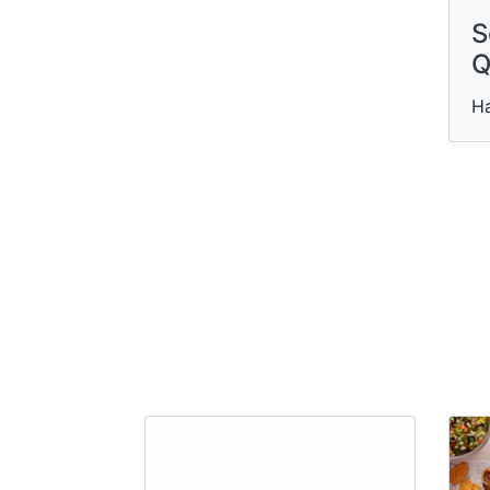
S
Q
Ha