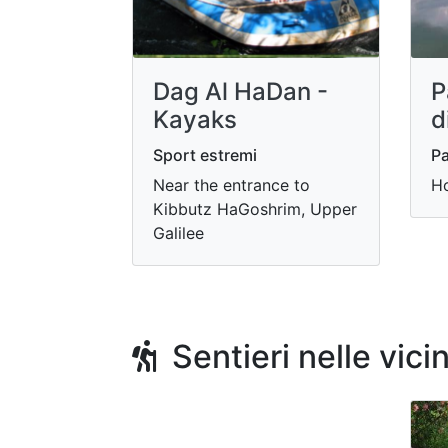
Dag Al HaDan -
P
Kayaks
d
Sport estremi
Pa
Near the entrance to
Ho
Kibbutz HaGoshrim, Upper
Galilee
Sentieri nelle vici