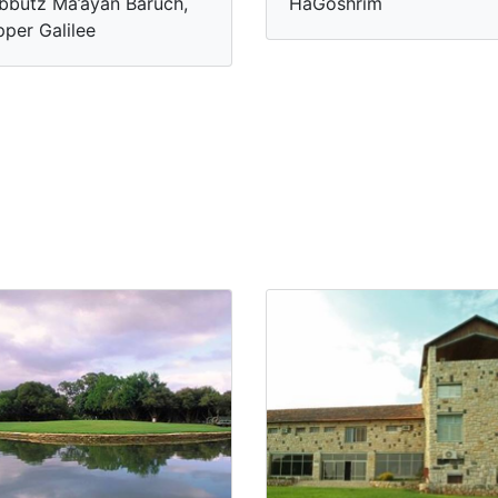
bbutz Ma’ayan Baruch,
HaGoshrim
per Galilee