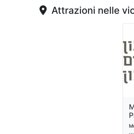
Attrazioni nelle vi
M
P
Mu