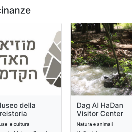
cinanze
useo della
Dag Al HaDan
reistoria
Visitor Center
sei e cultura
Natura e animali