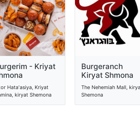
urgerim - Kriyat
Burgeranch
hmona
Kiryat Shmona
or Hata'asiya, Kriyat
The Nehemiah Mall, kiry
mina, kiryat Shemona
Shemona