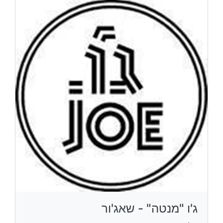
ג'ו "מנטה" - שאג'ור