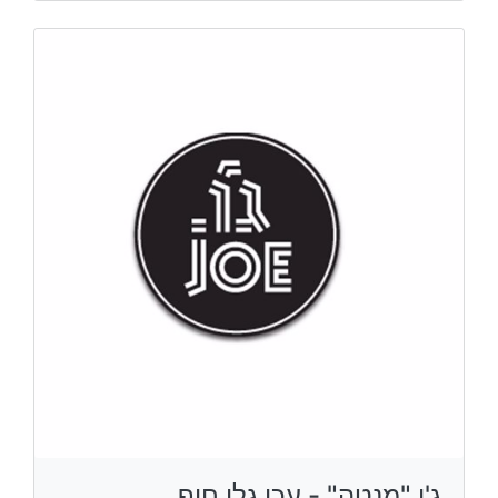
ג'ו "מנטה" - עכו גלי חוף