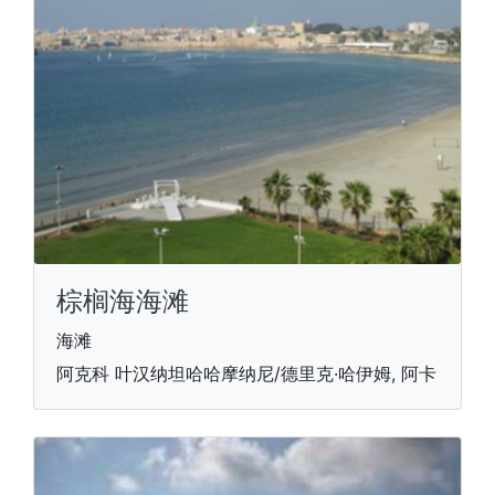
棕榈海海滩
海滩
阿克科 叶汉纳坦哈哈摩纳尼/德里克·哈伊姆, 阿卡