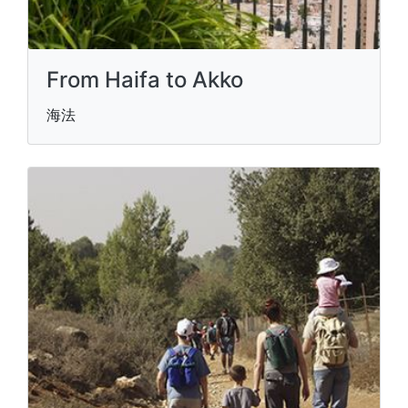
From Haifa to Akko
海法