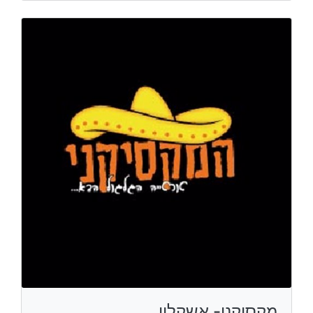
מקסיקני- אשקלון