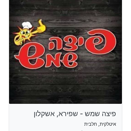
פיצה שמש - שפירא, אשקלון
איטלקית, חלבית