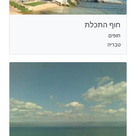
חוף התכלת
חופים
טבריה