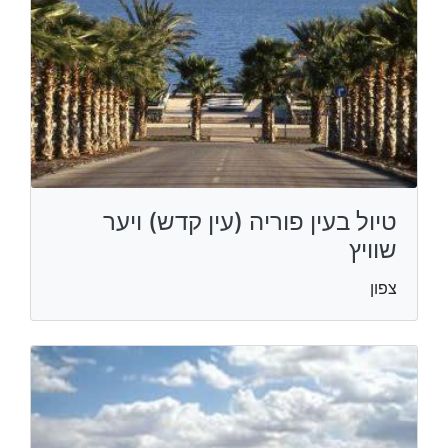
טיול בעין פוריה (עין קדש) ויער
שוויץ
צפון