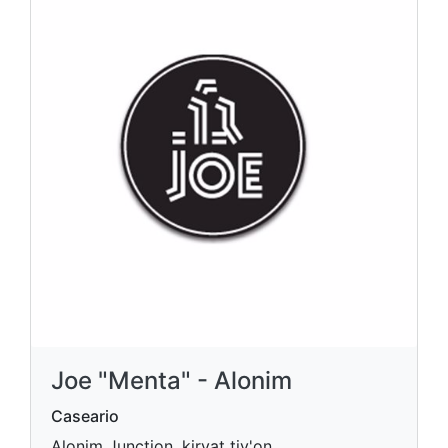
Joe "Menta" - Alonim
Caseario
Alonim Junction, kiryat tiv'on