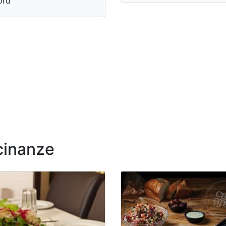
ord
icinanze