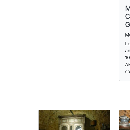
M
C
G
Mu
L
an
10
Ak
so