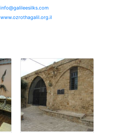
info@galileesilks.com
www.ozrothagalil.org.il