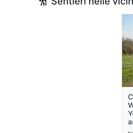
Sentieri nelle vici
C
W
Y
a