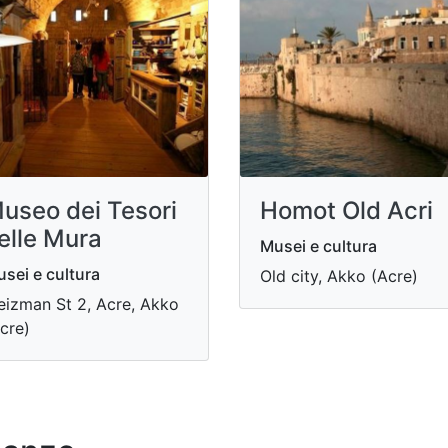
useo dei Tesori
Homot Old Acri
elle Mura
Musei e cultura
sei e cultura
Old city, Akko (Acre)
izman St 2, Acre, Akko
cre)