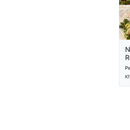
N
R
P
Kf