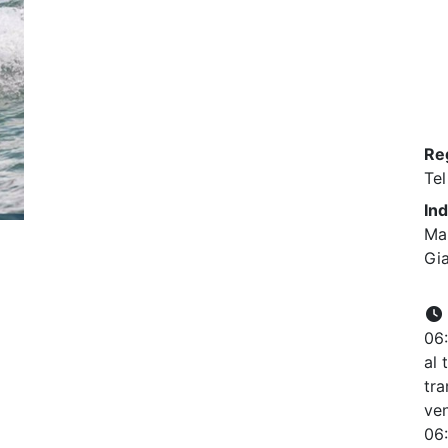
Re
Tel
Ind
Mar
Gia
06:
al 
tra
ven
06: