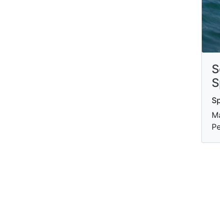
S
S
Sp
Ma
Pe