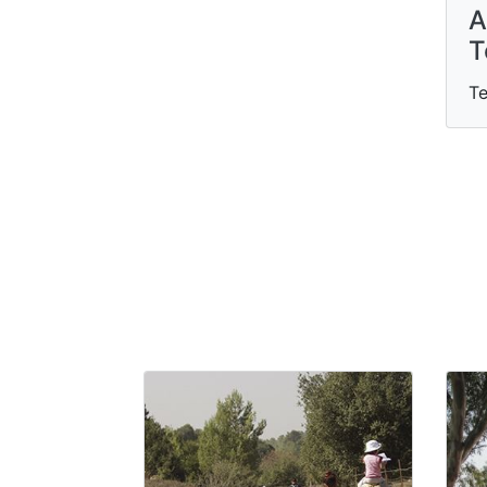
A
T
Te