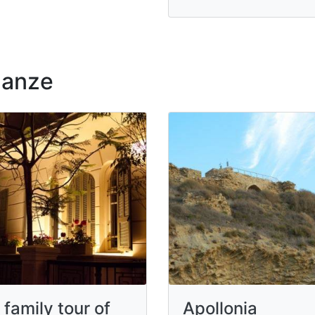
nanze
 family tour of
Apollonia