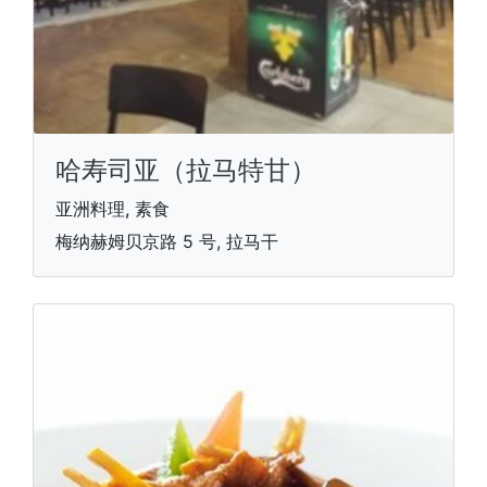
哈寿司亚（拉马特甘）
亚洲料理, 素食
梅纳赫姆贝京路 5 号, 拉马干