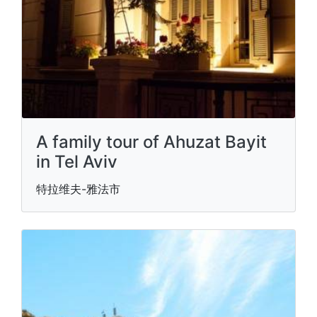
A family tour of Ahuzat Bayit
in Tel Aviv
特拉维夫-雅法市