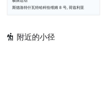
极限运动
斯德洛特什瓦特哈科恰维姆 8 号, 荷兹利亚
附近的小径