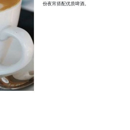
份夜宵搭配优质啤酒。