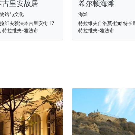
本古里安故居
希尔顿海滩
物馆与文化
海滩
拉维夫雅法本古里安街 17
特拉维夫什洛莫·拉哈特长廊
, 特拉维夫-雅法市
特拉维夫-雅法市