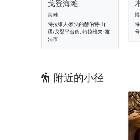
戈登海滩
海滩
博
特拉维夫·雅法的赫伯特·山
特
谬/戈登平台街, 特拉维夫-雅
号
法市
附近的小径