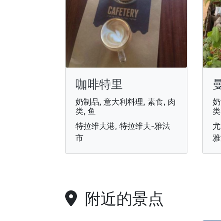
咖啡特里
奶制品, 意大利料理, 素食, 肉
奶
类, 鱼
类
特拉维夫港, 特拉维夫-雅法
尤
市
雅
附近的景点