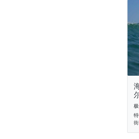
海
极
特
街