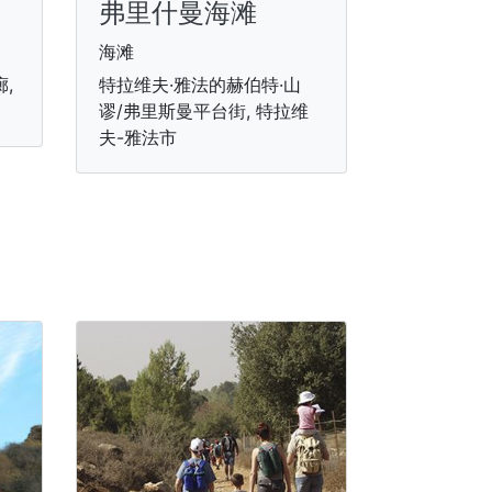
弗里什曼海滩
海滩
,
特拉维夫·雅法的赫伯特·山
谬/弗里斯曼平台街, 特拉维
夫-雅法市