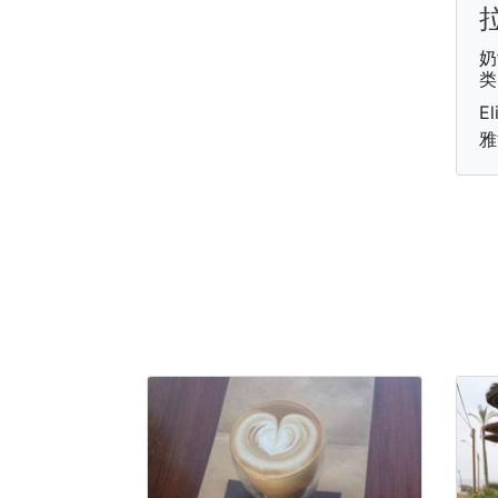
奶
类
El
雅