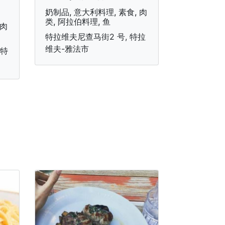
奶制品, 意大利料理, 素食, 肉
类, 阿拉伯料理, 鱼
 肉
特拉维夫尼查马街2 号, 特拉
维夫-雅法市
 特