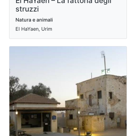
El HaYaen – La fattoria degli
struzzi
Natura e animali
El HaYaen, Urim