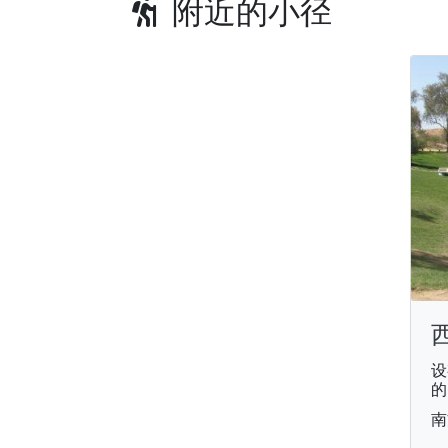
附近的小径
设
的
南