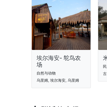
埃尔海安- 鸵鸟农
场
民
自然与动物
古
乌里姆, 埃尔海安, 乌里姆