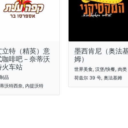
艾立特（精英）意
墨西肯尼（奥法
式咖啡吧－奈蒂沃
姆）
特火车站
世界美食, 汉堡/快餐, 肉类
制品
荷兹尔 39 号, 奥法基姆
蒂沃特西奈, 内提沃特