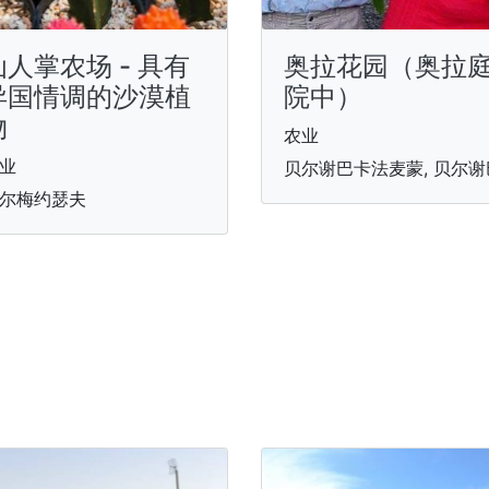
仙人掌农场 - 具有
奥拉花园（奥拉
异国情调的沙漠植
院中）
物
农业
业
贝尔谢巴卡法麦蒙, 贝尔谢
尔梅约瑟夫