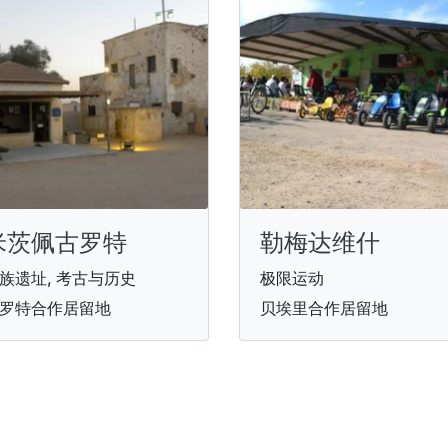
米茨佩古罗特
勒梅达维什
族遗址, 考古与历史
极限运动
罗特合作居留地
贝埃里合作居留地