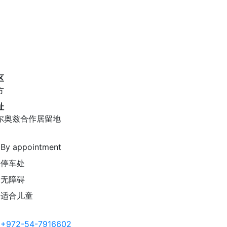
区
方
址
尔奥兹合作居留地
By appointment
停车处
无障碍
适合儿童
+972-54-7916602