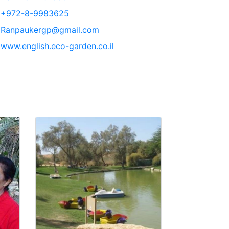
+972-8-9983625
Ranpaukergp@gmail.com
www.english.eco-garden.co.il