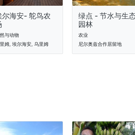
埃尔海安- 鸵鸟农
绿点 - 节水与生
场
园林
然与动物
农业
里姆, 埃尔海安, 乌里姆
尼尔奥兹合作居留地