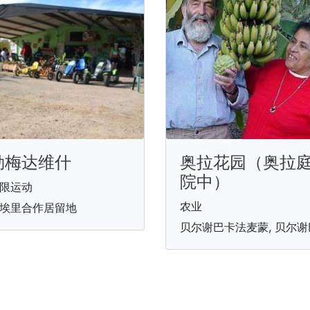
勒梅达维什
奥拉花园（奥拉
院中）
限运动
农业
埃里合作居留地
贝尔谢巴卡法麦蒙, 贝尔谢