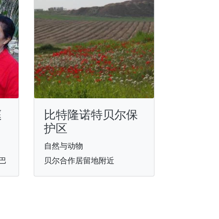
庭
比特隆诺特贝尔保
护区
自然与动物
巴
贝尔合作居留地附近