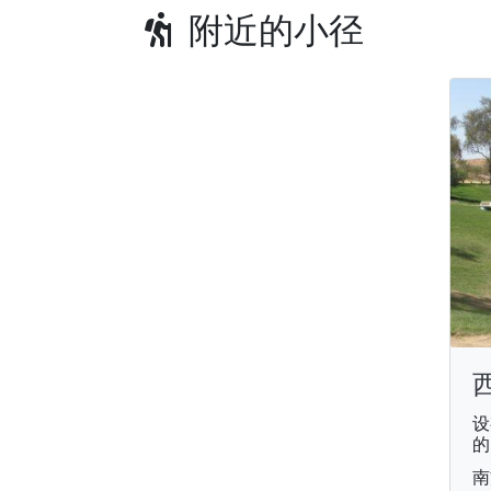
附近的小径
设
的
南