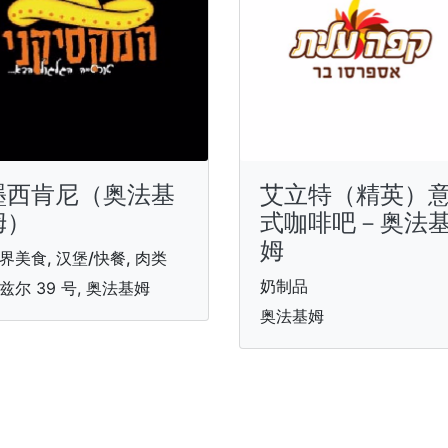
墨西肯尼（奥法基
艾立特（精英）
姆）
式咖啡吧－奥法
姆
界美食, 汉堡/快餐, 肉类
奶制品
兹尔 39 号, 奥法基姆
奥法基姆