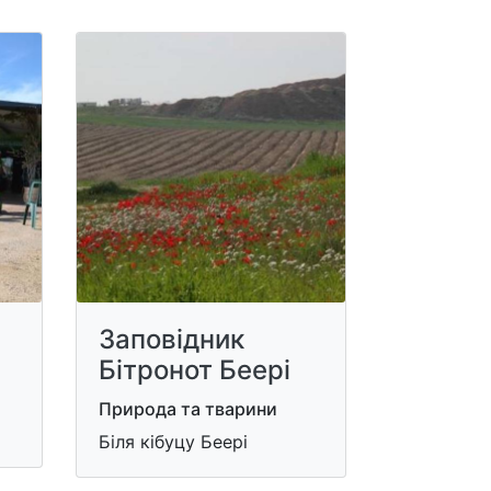
Заповідник
Бітронот Беері
Природа та тварини
Біля кібуцу Беері