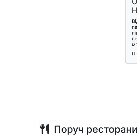
О
Н
Ві
п
пі
в
м
П
Поруч ресторан