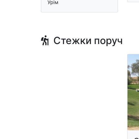
Урім
Стежки поруч