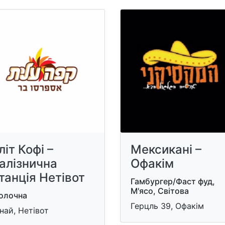
літ Кофі –
Мексикані –
алізнична
Офакім
танція Нетівот
Гамбургер/Фаст фуд,
М'ясо, Світова
олочна
Герцль 39, Офакім
най, Нетівот