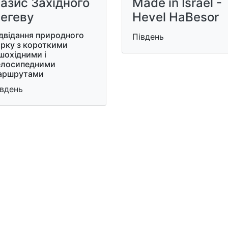
азис Західного
Made in Israel -
егеву
Hevel HaBesor
двідання природного
Південь
арку з короткими
шохідними і
елосипедними
аршрутами
івдень
и