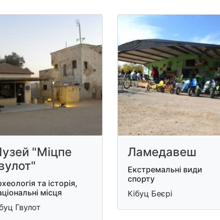
узей "Міцпе
Ламедавеш
вулот"
Екстремальні види
спорту
хеологія та історія,
ціональні місця
Кібуц Беєрі
буц Гвулот