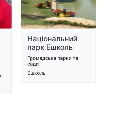
Національний
парк Ешколь
Громадська парки та
сади
Ешколь
р-