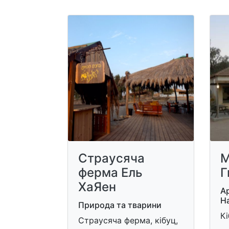
Страусяча
М
ферма Ель
Г
ХаЯен
Ар
На
Природа та тварини
Кі
Страусяча ферма, кібуц,