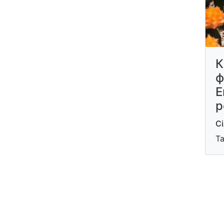
К
ф
Е
р
С
Т