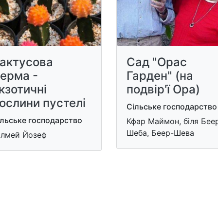
актусова
Сад "Орас
ерма -
Гарден" (на
кзотичні
подвір'ї Ора)
ослини пустелі
Сільське господарство
ільське господарство
Кфар Маймон, біля Бее
Шеба, Беер-Шева
алмей Йозеф