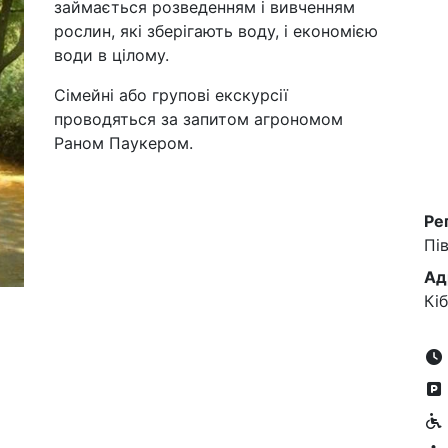
займається розведенням і вивченням
рослин, які зберігають воду, і економією
води в цілому.
Сімейні або групові екскурсії
проводяться за запитом агрономом
Раном Паукером.
Ре
Пі
Ад
Кі