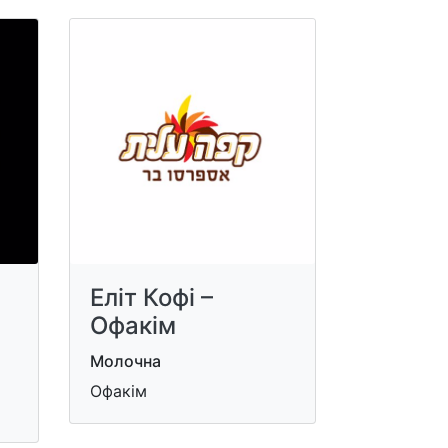
Еліт Кофі –
Офакім
Молочна
Офакім