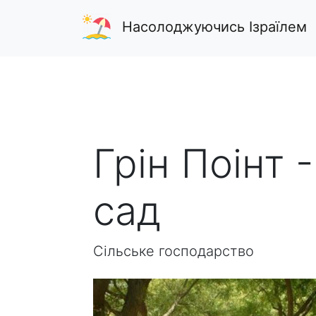
Насолоджуючись Ізраїлем
Грін Поінт 
сад
Сільське господарство