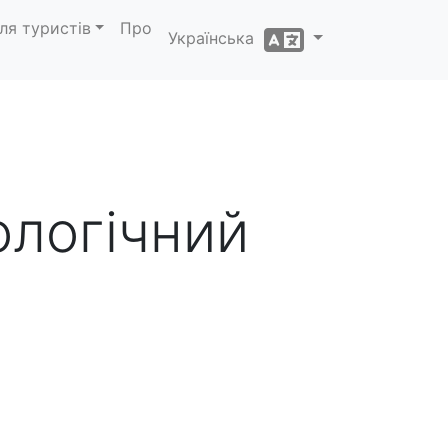
ля туристів
Про
Українська
ологічний