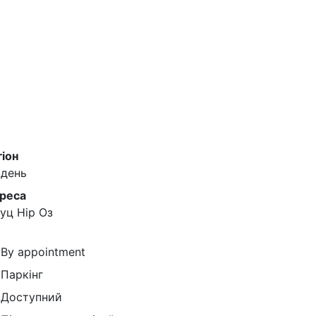
гіон
вдень
реса
буц Нір Оз
By appointment
Паркінг
Доступний