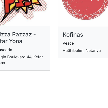
izza Pazzaz -
Kofinas
far Yona
Pesce
seario
HaShibolim, Netanya
gin Boulevard 44, Kefar
ona