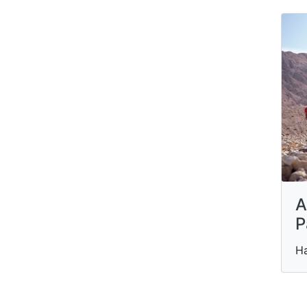
A
P
H