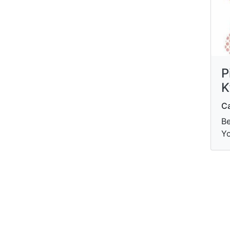
P
K
Ca
Be
Y