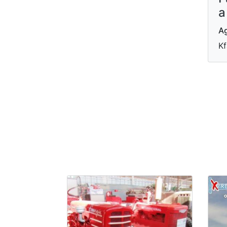
a
Ag
Kf