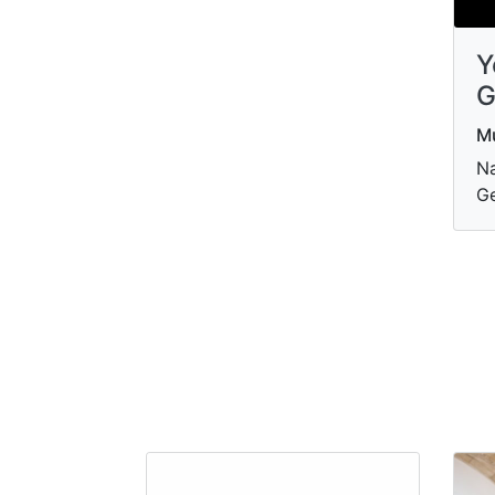
Y
G
Mu
Na
G