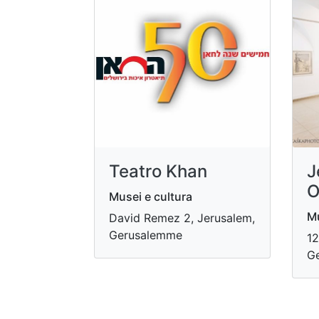
Teatro Khan
J
O
Musei e cultura
Mu
David Remez 2, Jerusalem,
Gerusalemme
12
G