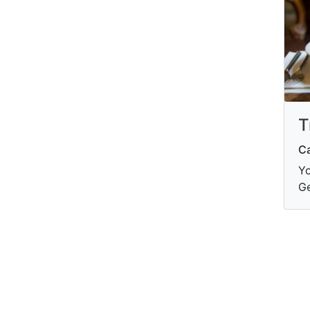
T
Ca
Yo
G