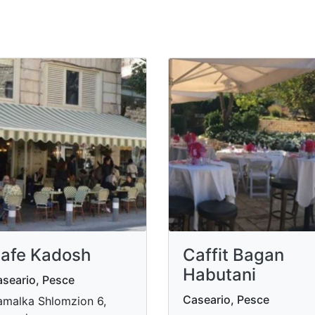
afe Kadosh
Caffit Bagan
Habutani
seario, Pesce
Caseario, Pesce
malka Shlomzion 6,