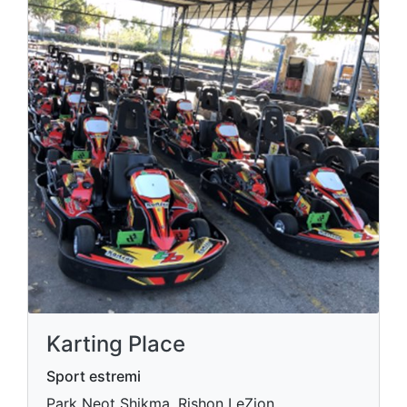
Karting Place
Sport estremi
Park Neot Shikma, Rishon LeZion