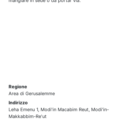
mangiare in sede o da portar via.
Regione
Area di Gerusalemme
Indirizzo
Leha Emenu 1, Modi'in Macabim Reut, Modi'in-
Makkabbim-Re'ut