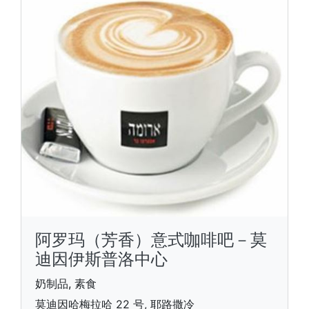
阿罗玛（芳香）意式咖啡吧－莫
迪因伊斯普洛中心
奶制品, 素食
莫迪因哈梅拉哈 22 号, 耶路撒冷