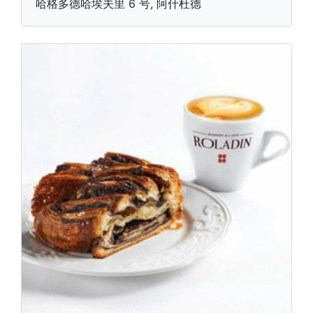
哈格多德哈埃夫里 6 号, 阿什杜德