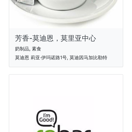
芳香-莫迪恩，莫里亚中心
奶制品, 素食
莫迪恩 莉亚·伊玛诺路1号, 莫迪因马加比勒特