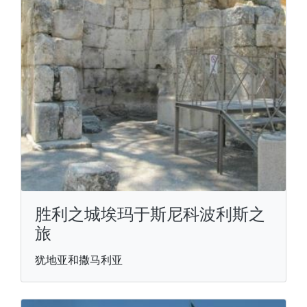
胜利之城埃玛于斯尼科波利斯之
旅
犹地亚和撒马利亚