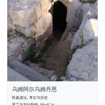
乌姆阿尔乌姆丹恩
民族遗址, 考古与历史
莫丁马加比勒特, Modi`in