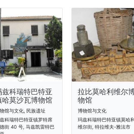
玛兹科瑞特巴特亚
拉比莫哈利维尔
镇哈莫沙瓦博物馆
物馆
物馆与文化, 民族遗址
博物馆与文化
兹科瑞特巴特亚镇罗特席
玛兹科瑞特巴特亚镇莫哈
德街 40 号, 马兹凯雷特巴
维尔街, 特拉维夫-雅法市
亚