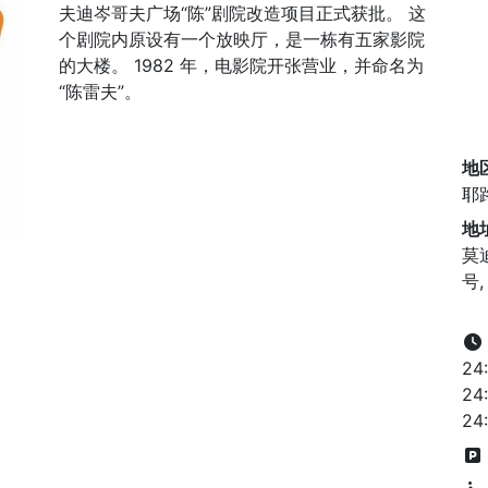
夫迪岑哥夫广场“陈”剧院改造项目正式获批。 这
个剧院内原设有一个放映厅，是一栋有五家影院
的大楼。 1982 年，电影院开张营业，并命名为
“陈雷夫”。
地
耶
地
莫
号,
24
24
24