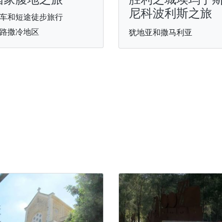
尼科波利斯之旅
车和短途徒步旅行
路撒冷地区
犹地亚和撒马利亚