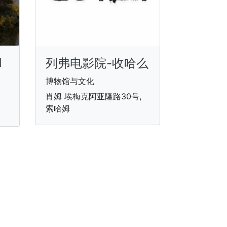
和
列弗电影院-收哈么
博物馆与文化
肖姆 埃梅克阿亚隆路30号,
索哈姆