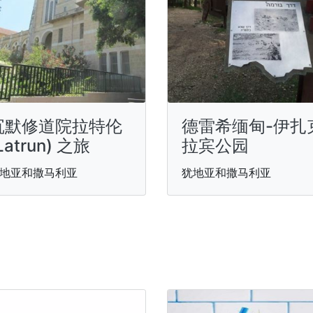
沉默修道院拉特伦
德雷希缅甸-伊扎
Latrun) 之旅
拉宾公园
地亚和撒马利亚
犹地亚和撒马利亚