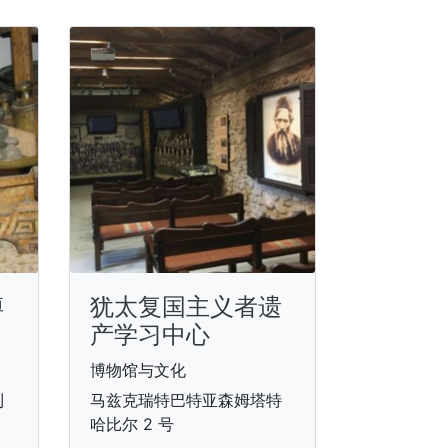
博
犹太复国主义者遗
产学习中心
博物馆与文化
利
马兹克瑞特巴特亚森姆塔特
哈比尔 2 号