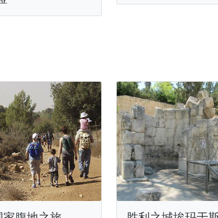
国家腹地之旅
胜利之城埃玛于