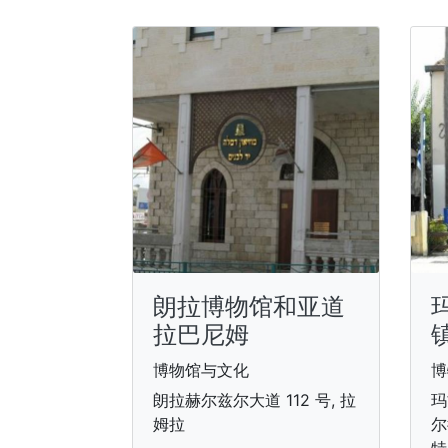
朗拉博物馆和亚道
拉巴尼姆
博物馆与文化
博
朗拉赫尔兹尔大道 112 号, 拉
玛
姆拉
尔
特