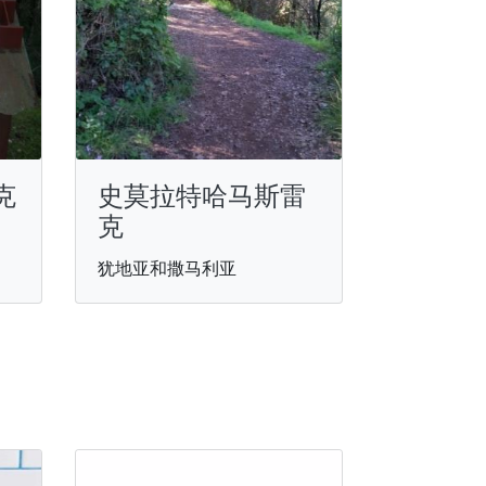
克
史莫拉特哈马斯雷
克
犹地亚和撒马利亚