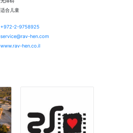
无障碍
适合儿童
+972-2-9758925
service@rav-hen.com
www.rav-hen.co.il