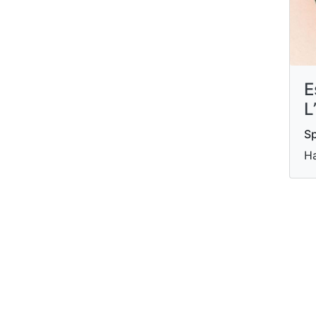
E
L
Sp
Ha