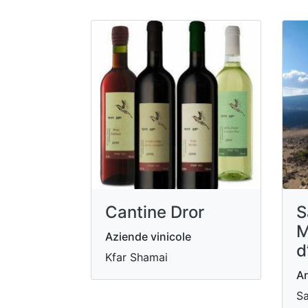
Cantine Dror
S
M
Aziende vinicole
d
Kfar Shamai
Ar
Sa