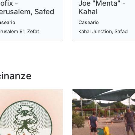
ofix -
Joe "Menta" -
erusalem, Safed
Kahal
seario
Caseario
rusalem 91, Zefat
Kahal Junction, Safad
cinanze