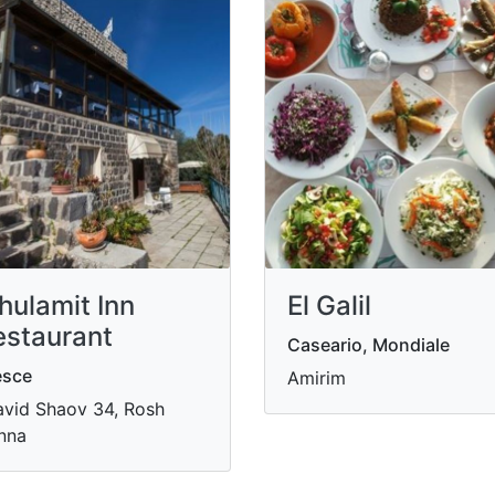
hulamit Inn
El Galil
estaurant
Caseario, Mondiale
esce
Amirim
vid Shaov 34, Rosh
nna