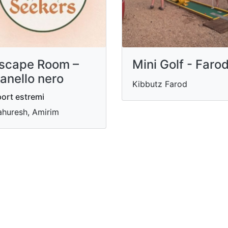
scape Room –
Mini Golf - Faro
’anello nero
Kibbutz Farod
ort estremi
huresh, Amirim