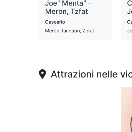
Joe "Menta" -
C
Meron, Tzfat
J
Caseario
Ca
Meron Junction, Zefat
Je
Attrazioni nelle vi