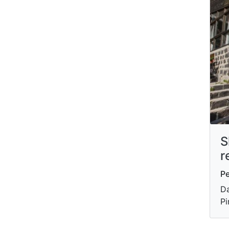
S
r
P
Da
Pi