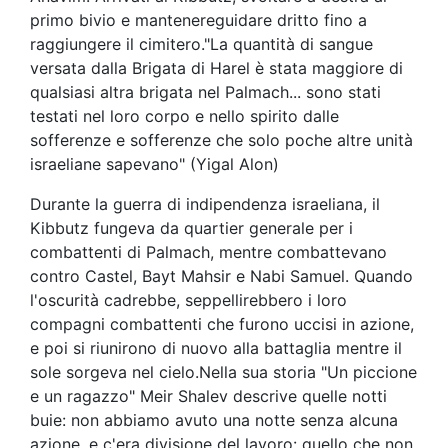
primo bivio e mantenereguidare dritto fino a
raggiungere il cimitero."La quantità di sangue
versata dalla Brigata di Harel è stata maggiore di
qualsiasi altra brigata nel Palmach... sono stati
testati nel loro corpo e nello spirito dalle
sofferenze e sofferenze che solo poche altre unità
israeliane sapevano" (Yigal Alon)
Durante la guerra di indipendenza israeliana, il
Kibbutz fungeva da quartier generale per i
combattenti di Palmach, mentre combattevano
contro Castel, Bayt Mahsir e Nabi Samuel. Quando
l'oscurità cadrebbe, seppellirebbero i loro
compagni combattenti che furono uccisi in azione,
e poi si riunirono di nuovo alla battaglia mentre il
sole sorgeva nel cielo.Nella sua storia "Un piccione
e un ragazzo" Meir Shalev descrive quelle notti
buie: non abbiamo avuto una notte senza alcuna
azione, e c'era divisione del lavoro: quello che non