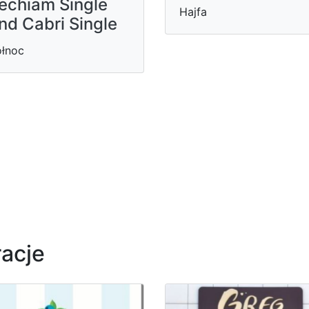
echiam Single
Hajfa
nd Cabri Single
łnoc
racje