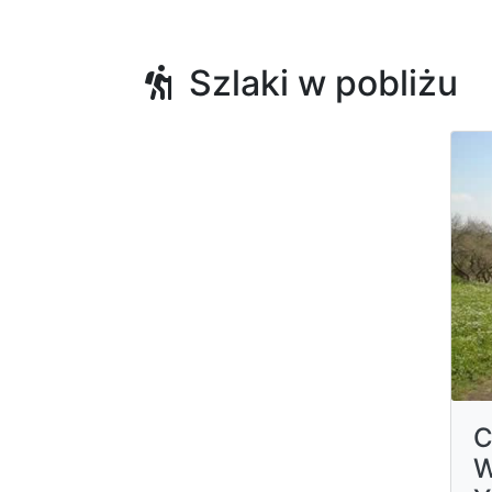
Szlaki w pobliżu
C
W