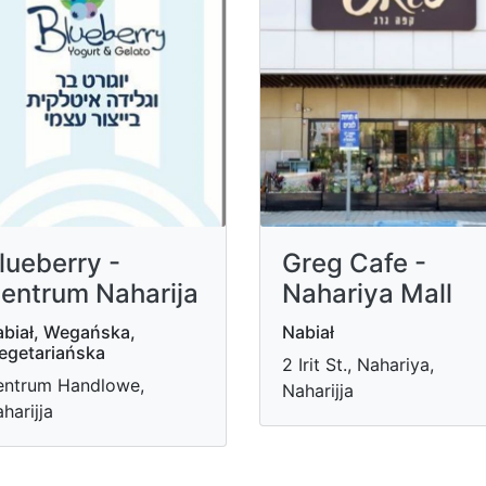
lueberry -
Greg Cafe -
entrum Naharija
Nahariya Mall
biał, Wegańska,
Nabiał
egetariańska
2 Irit St., Nahariya,
entrum Handlowe,
Naharijja
harijja