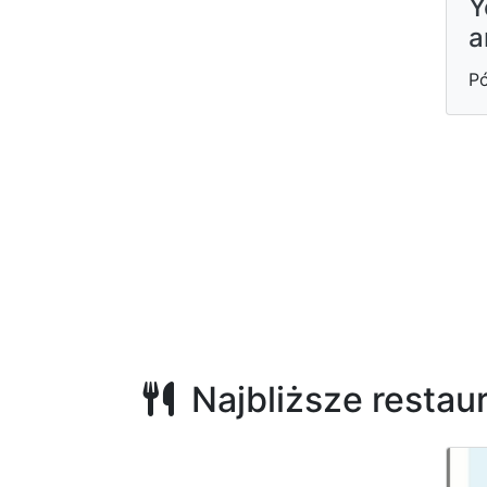
Y
a
Pó
Najbliższe restau