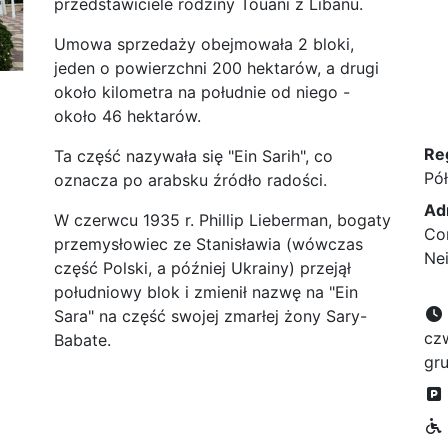
przedstawiciele rodziny Touani z Libanu.
Umowa sprzedaży obejmowała 2 bloki,
jeden o powierzchni 200 hektarów, a drugi
około kilometra na południe od niego -
około 46 hektarów.
Re
Ta część nazywała się "Ein Sarih", co
Pó
oznacza po arabsku źródło radości.
Ad
W czerwcu 1935 r. Phillip Lieberman, bogaty
Cor
przemysłowiec ze Stanisławia (wówczas
Ne
część Polski, a później Ukrainy) przejął
południowy blok i zmienił nazwę na "Ein
Sara" na część swojej zmarłej żony Sary-
czw
Babate.
gr