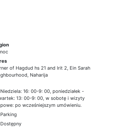
gion
łnoc
res
ner of Hagdud hs 21 and lrit 2, Ein Sarah
ighbourhood, Naharija
Niedziela: 16: 00-9: 00, poniedziałek -
artek: 13: 00-9: 00, w sobotę i wizyty
upowe: po wcześniejszym umówieniu.
Parking
Dostępny