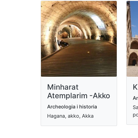
Minharat
K
Atemplarim -Akko
Ar
Archeologia i historia
Sa
po
Hagana, akko, Akka