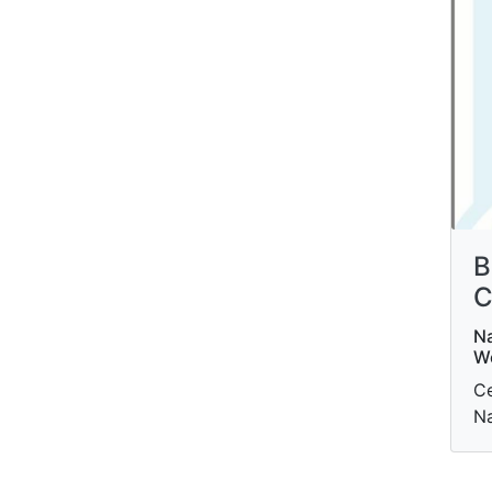
B
C
Na
W
C
Na