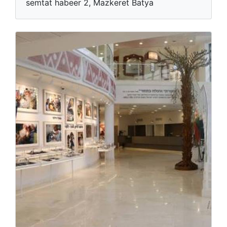
semtat habeer 2, Mazkeret Batya