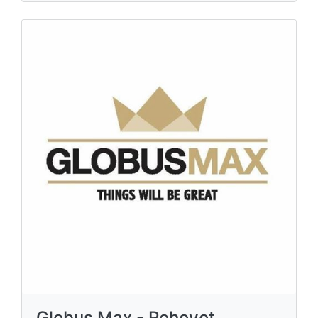
Globus Max - Rehovot