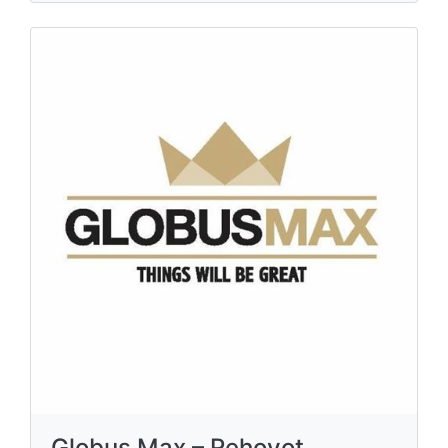
Globus Max – Rehovot