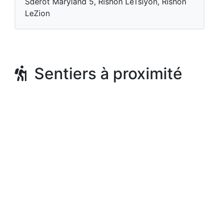
Sderot Maryland 5, Rishon LeTsiyon, Rishon
LeZion
Sentiers à proximité