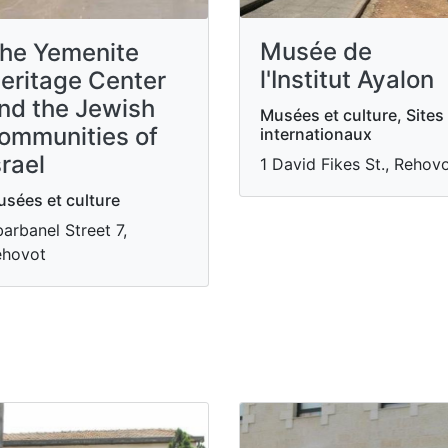
Musée de
he Yemenite
l'Institut Ayalon
eritage Center
nd the Jewish
Musées et culture, Sites
ommunities of
internationaux
srael
1 David Fikes St., Rehov
sées et culture
arbanel Street 7,
ehovot