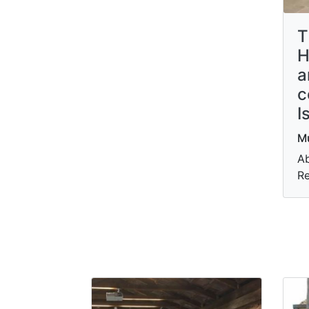
T
H
a
c
I
Mu
Ab
R