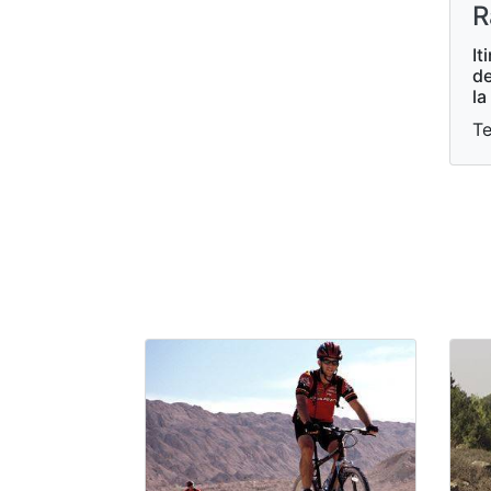
R
It
de
la
Te