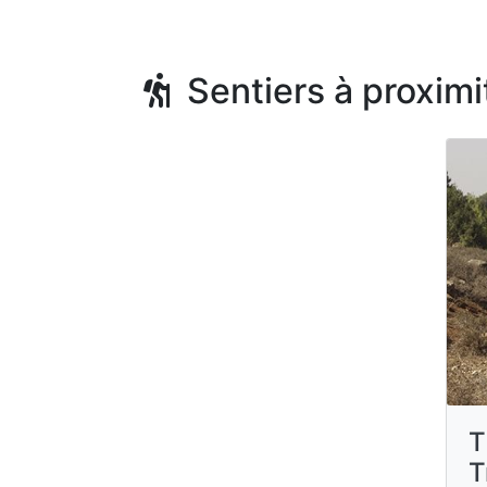
Sentiers à proximi
T
T