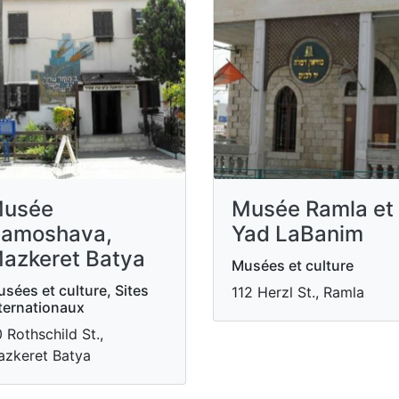
usée
Musée Ramla et
amoshava,
Yad LaBanim
azkeret Batya
Musées et culture
sées et culture, Sites
112 Herzl St., Ramla
ternationaux
 Rothschild St.,
zkeret Batya