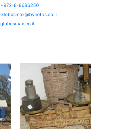
+972-8-8686250
Globusmax@bynetos.co.il
globusmax.co.il