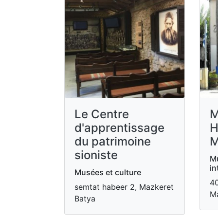
Le Centre
M
d'apprentissage
H
du patrimoine
M
sioniste
Mu
in
Musées et culture
40
semtat habeer 2, Mazkeret
Ma
Batya