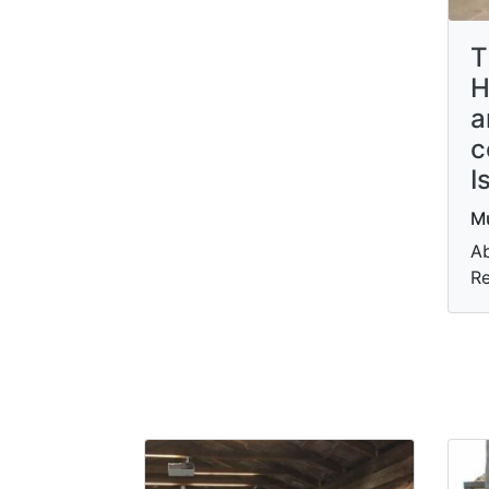
T
H
a
c
I
M
Ab
R