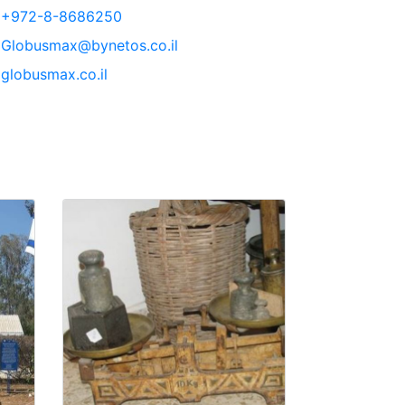
+972-8-8686250
Globusmax@bynetos.co.il
globusmax.co.il