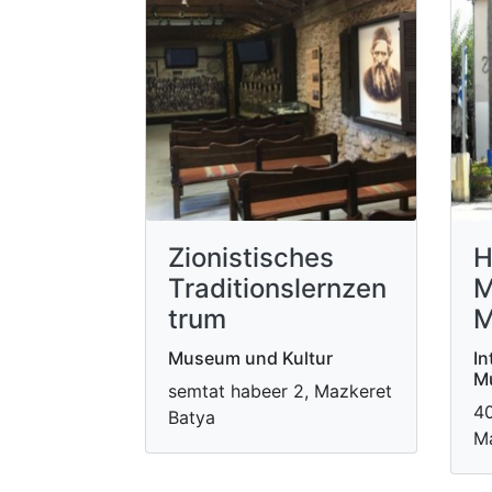
Zionistisches
H
Traditionslernzen
M
trum
M
Museum und Kultur
In
M
semtat habeer 2, Mazkeret
40
Batya
Ma