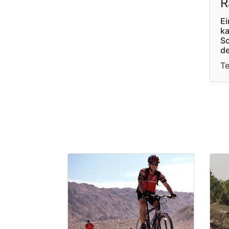
R
Ei
k
Sc
de
Te