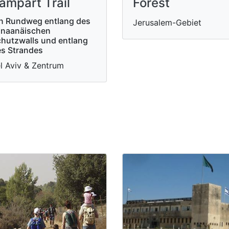
ampart Trail
Forest
n Rundweg entlang des
Jerusalem-Gebiet
anaanäischen
hutzwalls und entlang
s Strandes
l Aviv & Zentrum