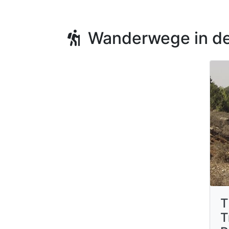
Wanderwege in de
T
T