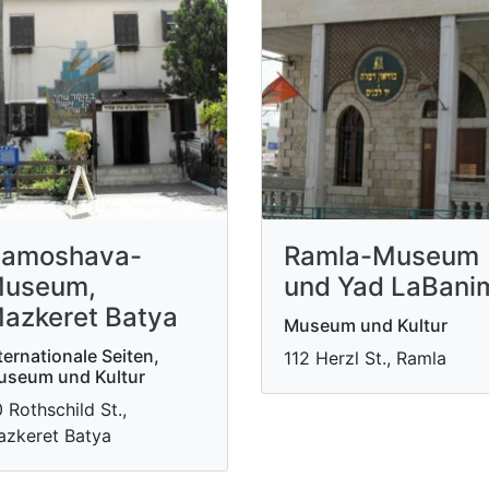
amoshava-
Ramla-Museum
useum,
und Yad LaBani
azkeret Batya
Museum und Kultur
ternationale Seiten,
112 Herzl St., Ramla
useum und Kultur
 Rothschild St.,
zkeret Batya