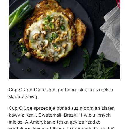
Cup O 'Joe (Cafe Joe, po hebrajsku) to izraelski
sklep z kawą.
Cup O 'Joe sprzedaje ponad tuzin odmian ziaren
kawy z Kenii, Gwatemali, Brazylii i wielu innych
miejsc. A Amerykanie tęskniący za rzadko
spotykaną kawą z filtrem, też mogą ją tu dostać.