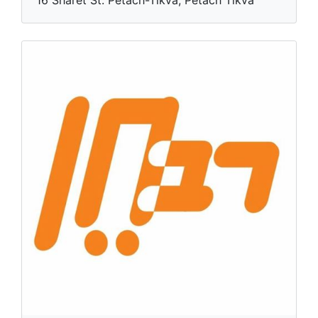
16 Sharet St. Petach-Tikva, Petach Tikva