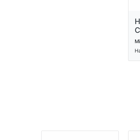
H
C
Mi
Ha