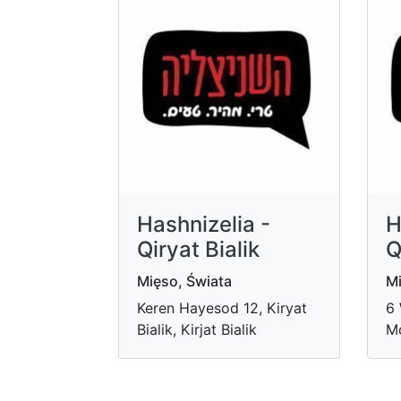
Hashnizelia -
H
Qiryat Bialik
Q
Mięso, Świata
Mi
Keren Hayesod 12, Kiryat
6 
Bialik, Kirjat Bialik
Mo