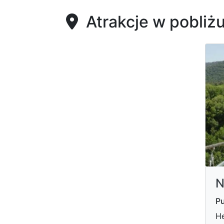
Atrakcje w pobliż
N
Pu
He