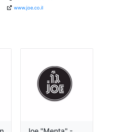
www.joe.co.il
in
Joe "Menta" -