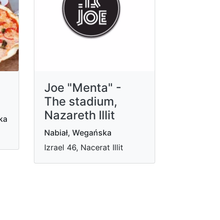
Joe "Menta" -
The stadium,
Nazareth Illit
ka
Nabiał, Wegańska
Izrael 46, Nacerat Illit