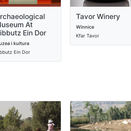
rchaeological
Tavor Winery
useum At
Winnice
ibbutz Ein Dor
Kfar Tavor
zea i kultura
bbutz Ein Dor