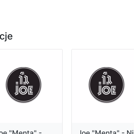
cje
oe "Menta" -
Joe "Menta" - N