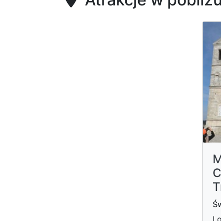
M
C
T
Św
Lo