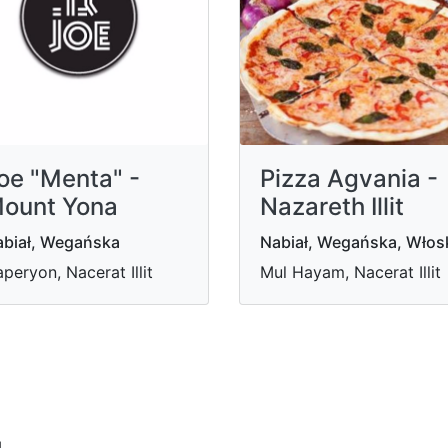
oe "Menta" -
Pizza Agvania -
ount Yona
Nazareth Illit
biał, Wegańska
Nabiał, Wegańska, Włos
peryon, Nacerat Illit
Mul Hayam, Nacerat Illit
u