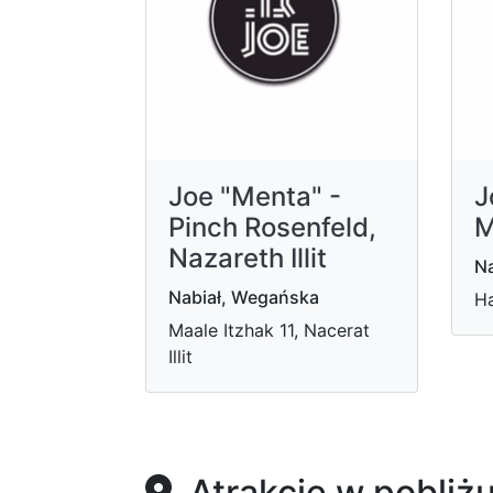
Joe "Menta" -
J
Pinch Rosenfeld,
M
Nazareth Illit
Na
Nabiał, Wegańska
Ha
Maale Itzhak 11, Nacerat
Illit
Atrakcje w pobliż