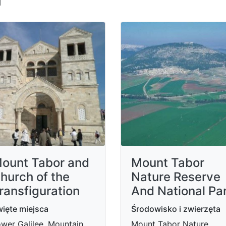
ount Tabor and
Mount Tabor
hurch of the
Nature Reserve
ransfiguration
And National Pa
ięte miejsca
Środowisko i zwierzęta
wer Galilee, Mountain
Mount Tabor Nature