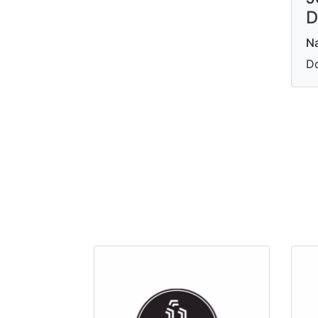
D
Na
Do