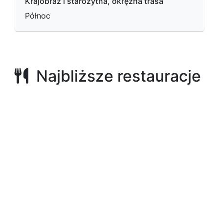
Krajobraz i starożytna, okrężna trasa
Północ
Najbliższe restauracje