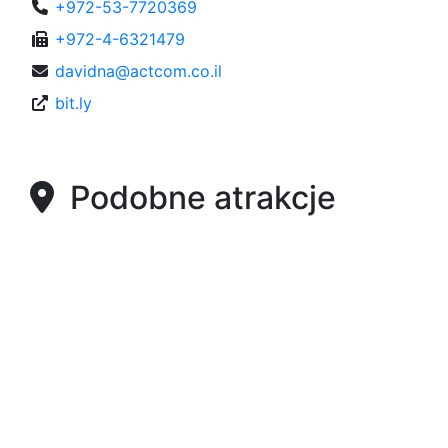
+972-53-7720369
+972-4-6321479
davidna@actcom.co.il
bit.ly
Podobne atrakcje